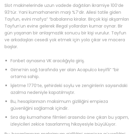
Slot makinelerinde uzun vadede dağıtılan ikramiye 100’de
93’tür. Yani kumarhanenin marjı %7’dir. Ailesi tatile giden
Tayfun, evini mafya” “babalarına kiralar. Birçok kişi akşamları
Tayfun’un evine gelerek illegal yollardan kumar oynar. Bir
gün yaşanan bir anlaşmazlık sonucu bir kişi vurulur. Tayfun
ve arkadaşları cesedi yok etmek için yola çıkar ve macera
başlar.
Fonbet aynasına VK aracılığıyla giriş.
Girne’nin sağ tarafında yer alan Acapulco keyifli” “bir
ortama sahip.
İşletme 1770’te, şehirdeki soylu ve zenginlerin sayısındaki
azalma nedeniyle kapatılmıştır.
Bu, hesaplarınızın maksimum gizliliğini empieza
güvenliğini sağlamak içindir.
Sıra dışı kumarhane filmleri arasında öne çıkan bu yapım,
izleyicileri zekice tasarlanmış hikayesiyle büyülüyor.
Bu, hesaplarınızın maksimum gizliliğini empieza güvenliğini