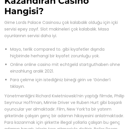
Kazandıran Casino
Hangisi?
Girne Lords Palace Casinosu çok kalabalık olduğu için içki
servisi epey zayıf. Slot makineleri çok kalabalık. Masa
oyunlarının servisi daha iyi.
Mayo, terlik compared to. gibi kıyafetler dışında
hiçbirinde herhangi bir kıyafet zorunluğu yok.
Online online casino mit echtgeld startguthaben ohne
einzahlung aralık 2021.
Para çekme için istediğiniz bineği girin ve ‘Gönder’i
tıklayın.
Yönetmenliğini Richard Kwietniowski’nin yaptığı filmde, Philip
Seymour Hoffman, Minnie Driver ve Ruben Hurt gibi başarılı
oyuncular yer almaktadır. Film, New York’ta bir yatırım
şirketinde çalışan genç bir adamın hikayesini anlatmaktadır.
Para kazanmak için şirkette illegal yollarla çalışan bu genç
adamın hayatı, işlerin ters gitmesiyle değişir. Boiler Room,