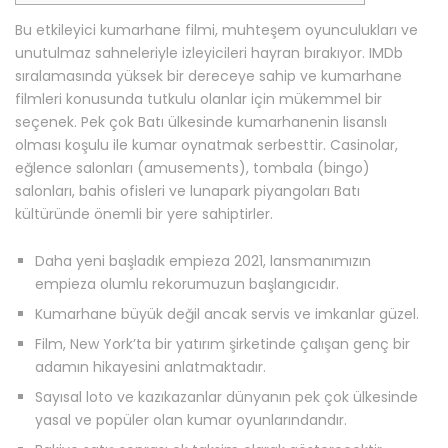
Bu etkileyici kumarhane filmi, muhteşem oyunculukları ve
unutulmaz sahneleriyle izleyicileri hayran bırakıyor. IMDb
sıralamasında yüksek bir dereceye sahip ve kumarhane
filmleri konusunda tutkulu olanlar için mükemmel bir
seçenek. Pek çok Batı ülkesinde kumarhanenin lisanslı
olması koşulu ile kumar oynatmak serbesttir. Casinolar,
eğlence salonları (amusements), tombala (bingo)
salonları, bahis ofisleri ve lunapark piyangoları Batı
kültüründe önemli bir yere sahiptirler.
Daha yeni başladık empieza 2021, lansmanımızın
empieza olumlu rekorumuzun başlangıcıdır.
Kumarhane büyük değil ancak servis ve imkanlar güzel.
Film, New York’ta bir yatırım şirketinde çalışan genç bir
adamın hikayesini anlatmaktadır.
Sayısal loto ve kazıkazanlar dünyanın pek çok ülkesinde
yasal ve popüler olan kumar oyunlarındandır.