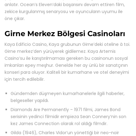
anlatır. Ocean’s Eleven‘daki başarısını devam ettiren film,
zekice kurgulanmış senaryosu ve oyuncuların uyumu ile
öne çıkar.
Girne Merkez Bölgesi Casinoları
Kaya Edificio Casino, Kaya grubunun Girne’deki oteline à toi.
Girne merkez’den yürüyerek gidilemez. Kaya Artemis
Casino’su ile karıştırılmaması gereken bu casinonun sosyal
imkanları epey meşhur. Genelde her ay ünlü bir sanatçının
konseri para oluyor. Kaliteli bir kumarhane ve otel deneyimi
için tercih edilebilir.
Gündemden düşmeyen kumarhanelerle ilgili haberler,
belgeseller yapıldı.
Diamonds Are Permanently – 1971 filmi, James Bond
serisinin yedinci filmidir empieza Sean Connery’nin son
kez James Connection olarak rol aldığı filmdir.
Gilda (1946), Charles Vidor’un yönettiği bir neo-noir