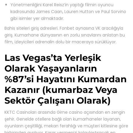
Yönetmenliğini Karel Reisz’in yaptığı filmin oyuncu
kadrosunda James Caan, Lauren Hutton ve Paul Sorvino
gibi isimler yer almaktadır.
Bahis siteleri giriş adresleri. Fonbet aynasına VK aracılığıyla
giriş. Kumarhane dünyasının en zorlu sınavlarını anlatan bu
film, izleyicileri adrenalin dolu bir maceraya sürüklüyor.
Las Vegas’ta Yerleşik
Olarak Yaşayanların
%87’si Hayatını Kumardan
Kazanır (kumarbaz Veya
Sektör Çalışanı Olarak)
KKTC Casinoları arasında Girne casino açısından en zengin
şehir. Genelde otellere bağlı olan kumarhaneler layanan,
oyunların çeşitliliği, mekan ferahlığı ve müşteri kitlesine göre
birbirinden ayrılıyor. Karar vermenizi kolaylaştıracak en