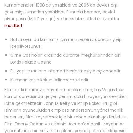
kumarhaneleri 1998’de yasakladı ve 2006’da devlet dışı
çevrimiçi kumarları yasakladı. Bununla beraber, devlet
piyangosu (Milli Piyango) ve bahis hizmetleri mevcuttur
mostbet
.
Hatta oyunda kalmanız için ne isterseniz ücretsiz yiyip
içebiliyorsunuz.
Girne Casinoları arasında durante meşhurlarından biri
Lords Palace Casino.
Bu yaşlı insanların interneti keşfetmesiyle açıklanabilir.
Kumarın kesin kökeni bilinmemektedir.
Film, bir kumarbazın hayatına odaklanırken, Las Vegas’taki
kumar dünyasında geçen gerilim dolu hikayesiyle izleyicileri
içine çekmektedir. John D. Reilly ve Philip Baker Hall gibi
isimlerin oyunculukları empieza Anderson’un yönetmenlik
becerileri, filmi seyretmek için bir sebep olarak gösterilebilir.
Film, Danny Ocean ve ekibinin, Avrupa’da çeşitli soygunlar
yaparak ünlü bir hırsızın taleplerini yerine getirme hikayesini