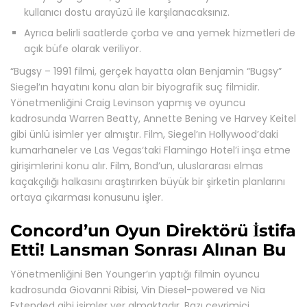
kullanıcı dostu arayüzü ile karşılanacaksınız.
Ayrıca belirli saatlerde çorba ve ana yemek hizmetleri de
açık büfe olarak veriliyor.
“Bugsy – 1991 filmi, gerçek hayatta olan Benjamin “Bugsy”
Siegel’ın hayatını konu alan bir biyografik suç filmidir.
Yönetmenliğini Craig Levinson yapmış ve oyuncu
kadrosunda Warren Beatty, Annette Bening ve Harvey Keitel
gibi ünlü isimler yer almıştır. Film, Siegel’ın Hollywood’daki
kumarhaneler ve Las Vegas‘taki Flamingo Hotel’i inşa etme
girişimlerini konu alır. Film, Bond’un, uluslararası elmas
kaçakçılığı halkasını araştırırken büyük bir şirketin planlarını
ortaya çıkarması konusunu işler.
Concord’un Oyun Direktörü İstifa
Etti! Lansman Sonrası Alınan Bu
Yönetmenliğini Ben Younger’ın yaptığı filmin oyuncu
kadrosunda Giovanni Ribisi, Vin Diesel-powered ve Nia
Extended gibi isimler yer almaktadır. Bazı çevrimiçi