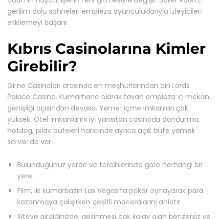
gerilim dolu sahneleri empieza oyunculuklarıyla izleyicileri
etkilemeyi başarır.
Kıbrıs Casinolarına Kimler
Girebilir?
Girne Casinoları arasında en meşhurlarından biri Lords
Palace Casino. Kumarhane olarak tavan empieza iç mekan
genişliği açısından devasa. Yeme-içme imkanları çok
yüksek. Otel imkanlarını iyi yansıtan casinoda dondurma,
hotdog, pilav büfeleri haricinde ayrıca açık büfe yemek
servisi de var.
Bulunduğunuz yerde ve tercihlerinize göre herhangi bir
yere.
Film, iki kumarbazın Las Vegas’ta poker oynayarak para
kazanmaya çalışırken çeşitli maceralarını anlatır.
Siteye girdiğinizde, gezinmesi çok kolay olan benzersiz ve