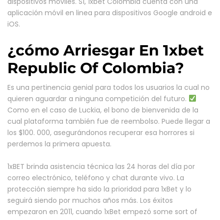
dispositivos móviles. Sí, 1xbet Colombia cuenta con una
aplicación móvil en linea para dispositivos Google android e
iOS.
¿cómo Arriesgar En 1xbet
Republic Of Colombia?
Es una pertinencia genial para todos los usuarios la cual no
quieren aguardar a ninguna competición del futuro.
Como en el caso de Luckia, el bono de bienvenida de la
cual plataforma también fue de reembolso. Puede llegar a
los $100. 000, asegurándonos recuperar esa horrores si
perdemos la primera apuesta.
1xBET brinda asistencia técnica las 24 horas del día por
correo electrónico, teléfono y chat durante vivo. La
protección siempre ha sido la prioridad para 1xBet y lo
seguirá siendo por muchos años más. Los éxitos
empezaron en 2011, cuando 1xBet empezó some sort of