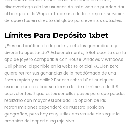
verdaderamente común en en totalidad el mundo,
disadvantage ello los usuarios de este web se pueden dar
el banquete. 1x Wager ofrece uno de los mejores servicios
de apuestas en directo del globo para eventos actuales.
Límites Para Depósito 1xbet
¿Eres un fanático de deporte y anhelas ganar dinero y
divertirte apostando? Adicionalmente, 1xBet cuenta con la
app de joyero compatible con House windows y Windows
Cell phone, disponible en la website oficial. ¿Quién zero
quiere retirar sus ganancias de la hebdómada de una
foma rápida y sencilla? Por eso sobre 1xBet cualquier
usuario puede retirar su dinero desde el mínimo de 10$
equivalentes. Sigue estos sencillos pasos para que puedas
realizarlo con mayor estabilidad. La opción de las
retransmisiones dependerá de nuestra posición
geográfica, pero boy muy útiles em virtude de seguir la
emoción del deporte ing rojo vivo.