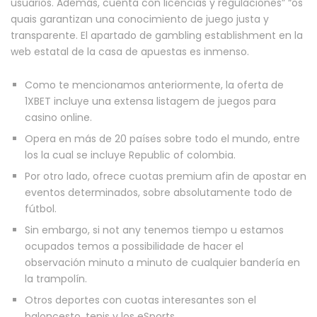
usuarios. Además, cuenta con licencias y regulaciones” “os
quais garantizan una conocimiento de juego justa y
transparente. El apartado de gambling establishment en la
web estatal de la casa de apuestas es inmenso.
Como te mencionamos anteriormente, la oferta de
1XBET incluye una extensa listagem de juegos para
casino online.
Opera en más de 20 países sobre todo el mundo, entre
los la cual se incluye Republic of colombia.
Por otro lado, ofrece cuotas premium afin de apostar en
eventos determinados, sobre absolutamente todo de
fútbol.
Sin embargo, si not any tenemos tiempo u estamos
ocupados temos a possibilidade de hacer el
observación minuto a minuto de cualquier bandería en
la trampolín.
Otros deportes con cuotas interesantes son el
baloncesto, tenis y los eSports.