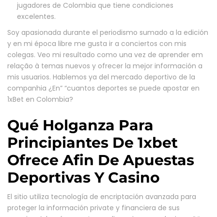
jugadores de Colombia que tiene condiciones
excelentes.
Soy apasionada durante el periodismo sumado a la edición
y en mi época libre me gusta ir a conciertos con mis
colegas. Veo mi resultado como una vez de aprender em
relação à temas nuevos y ofrecer la mejor información a
mis usuarios. Hablemos ya del mercado deportivo de la
companhia ¿En” “cuantos deportes se puede apostar en
1xBet en Colombia?
Qué Holganza Para
Principiantes De 1xbet
Ofrece Afin De Apuestas
Deportivas Y Casino
El sitio utiliza tecnología de encriptación avanzada para
proteger la información private y financiera de sus