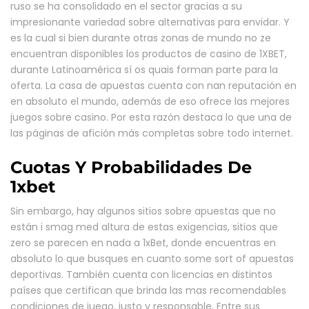
ruso se ha consolidado en el sector gracias a su
impresionante variedad sobre alternativas para envidar. Y
es la cual si bien durante otras zonas de mundo no ze
encuentran disponibles los productos de casino de 1XBET,
durante Latinoamérica sí os quais forman parte para la
oferta. La casa de apuestas cuenta con nan reputación en
en absoluto el mundo, además de eso ofrece las mejores
juegos sobre casino. Por esta razón destaca lo que una de
las páginas de afición más completas sobre todo internet.
Cuotas Y Probabilidades De
1xbet
Sin embargo, hay algunos sitios sobre apuestas que no
están i smag med altura de estas exigencias, sitios que
zero se parecen en nada a 1xBet, donde encuentras en
absoluto lo que busques en cuanto some sort of apuestas
deportivas. También cuenta con licencias en distintos
países que certifican que brinda las mas recomendables
condiciones de juego, justo y responsable. Entre sus