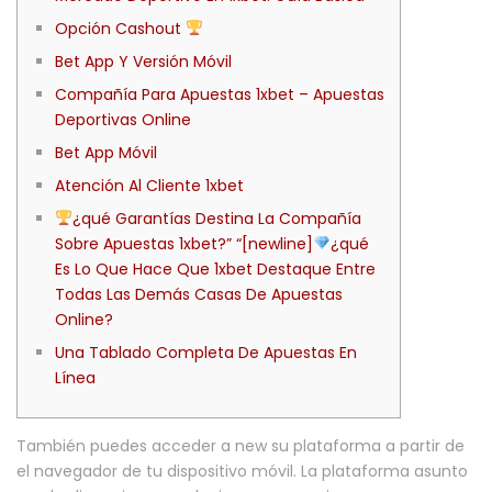
Opción Cashout
Bet App Y Versión Móvil
Compañía Para Apuestas 1xbet – Apuestas
Deportivas Online
Bet App Móvil
Atención Al Cliente 1xbet
¿qué Garantías Destina La Compañía
Sobre Apuestas 1xbet?” “[newline]
¿qué
Es Lo Que Hace Que 1xbet Destaque Entre
Todas Las Demás Casas De Apuestas
Online?
Una Tablado Completa De Apuestas En
Línea
También puedes acceder a new su plataforma a partir de
el navegador de tu dispositivo móvil. La plataforma asunto