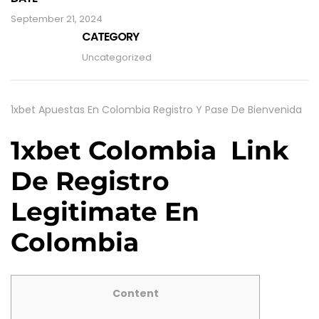
September 21, 2024
CATEGORY
Uncategorized
1xbet Apuestas En Colombia Registro Y Pase De Bienvenida
1xbet Colombia ️ Link
De Registro
Legitimate En
Colombia
Content