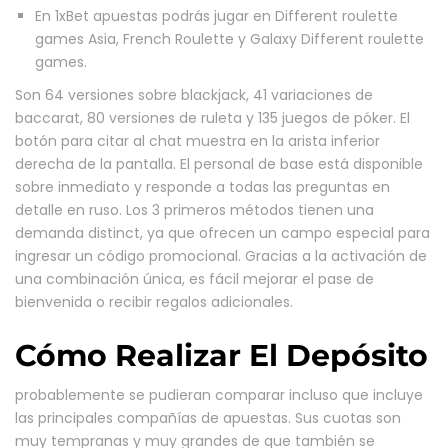
En 1xBet apuestas podrás jugar en Different roulette
games Asia, French Roulette y Galaxy Different roulette
games.
Son 64 versiones sobre blackjack, 41 variaciones de
baccarat, 80 versiones de ruleta y 135 juegos de póker. El
botón para citar al chat muestra en la arista inferior
derecha de la pantalla. El personal de base está disponible
sobre inmediato y responde a todas las preguntas en
detalle en ruso. Los 3 primeros métodos tienen una
demanda distinct, ya que ofrecen un campo especial para
ingresar un código promocional. Gracias a la activación de
una combinación única, es fácil mejorar el pase de
bienvenida o recibir regalos adicionales.
Cómo Realizar El Depósito
probablemente se pudieran comparar incluso que incluye
las principales compañías de apuestas. Sus cuotas son
muy tempranas y muy grandes de que también se