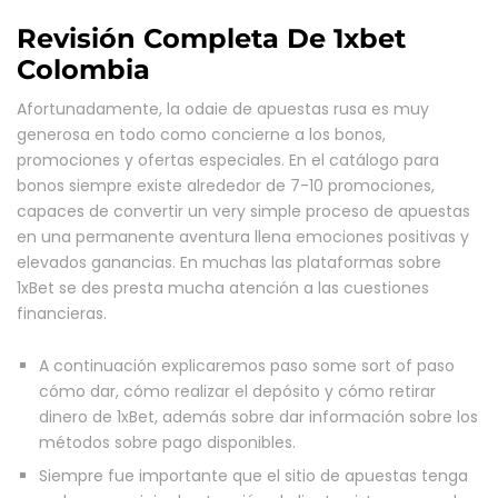
Revisión Completa De 1xbet
Colombia
Afortunadamente, la odaie de apuestas rusa es muy
generosa en todo como concierne a los bonos,
promociones y ofertas especiales. En el catálogo para
bonos siempre existe alrededor de 7-10 promociones,
capaces de convertir un very simple proceso de apuestas
en una permanente aventura llena emociones positivas y
elevados ganancias. En muchas las plataformas sobre
1xBet se des presta mucha atención a las cuestiones
financieras.
A continuación explicaremos paso some sort of paso
cómo dar, cómo realizar el depósito y cómo retirar
dinero de 1xBet, además sobre dar información sobre los
métodos sobre pago disponibles.
Siempre fue importante que el sitio de apuestas tenga