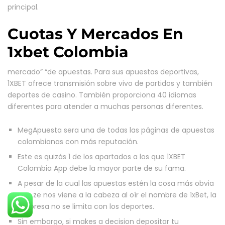
principal.
Cuotas Y Mercados En
1xbet Colombia
mercado” “de apuestas. Para sus apuestas deportivas,
1XBET ofrece transmisión sobre vivo de partidos y también
deportes de casino. También proporciona 40 idiomas
diferentes para atender a muchas personas diferentes.
MegApuesta sera una de todas las páginas de apuestas
colombianas con más reputación.
Este es quizás 1 de los apartados a los que 1XBET
Colombia App debe la mayor parte de su fama.
A pesar de la cual las apuestas estén la cosa más obvia
que ze nos viene a la cabeza al oír el nombre de 1xBet, la
empresa no se limita con los deportes.
Sin embargo, si makes a decision depositar tu